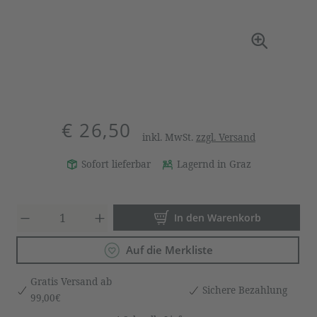
€ 26,50
inkl. MwSt.
zzgl. Versand
Sofort lieferbar
Lagernd in Graz
Produkt Anzahl: Gib den gewün
In den Warenkorb
Auf die Merkliste
Gratis Versand ab
Sichere Bezahlung
99,00€