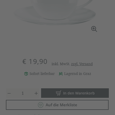
€ 19,90
inkl. MwSt.
zzgl. Versand
Sofort lieferbar
Lagernd in Graz
Produkt Anzahl: Gib den gewün
In den Warenkorb
Auf die Merkliste