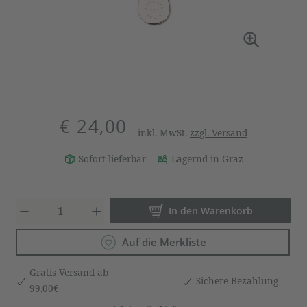
€ 24,00
inkl. MwSt.
zzgl. Versand
Sofort lieferbar
Lagernd in Graz
Produkt Anzahl: Gib den gewün
In den Warenkorb
Auf die Merkliste
Gratis Versand ab
Sichere Bezahlung
99,00€