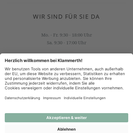
WIR SIND FÜR SIE DA
Mo. - Fr. 9:30 - 18:00 Uhr
Sa. 9:30 - 17:00 Uhr
OFFICE@KLAMMERTH.AT
+43 316 825 618 0
(c) 2026 - J.K. Klammerth, Josef Hahns Erben KG