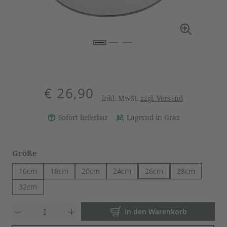
€ 26,90
inkl. MwSt.
zzgl. Versand
Sofort lieferbar
Lagernd in Graz
auswählen
Größe
16cm
18cm
20cm
24cm
26cm
28cm
32cm
Produkt Anzahl: Gib den gewün
In den Warenkorb