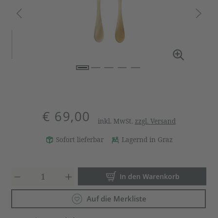
€ 69,00
inkl. MwSt.
zzgl. Versand
Sofort lieferbar
Lagernd in Graz
Produkt Anzahl: Gib den gewün
In den Warenkorb
Auf die Merkliste