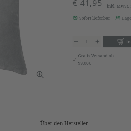
€ 41,95
inkl. MwSt.
Sofort lieferbar
Lage
Produkt 
I
Gratis Versand ab
99,00€
Über den Hersteller