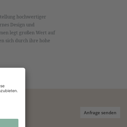
stellung hochwertiger
ernes Design und
hmen legt großen Wert auf
n sich durch ihre hohe
Anfrage senden