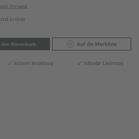
zzgl. Versand
rnd in Graz
Anzahl: Gib den gewünschten Wert ein o
Auf die Merkliste
n den Warenkorb
Sichere Bezahlung
Schnelle Lieferung