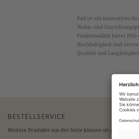
Pad ist ein innovatives d
Wohn- und Einrichtungspr
Funktionalität bietet PAD
Nachhaltigkeit und verwe
Qualität und Langlebigkei
BESTELLSERVICE
Weitere Produkte aus der Serie können sie gerne online