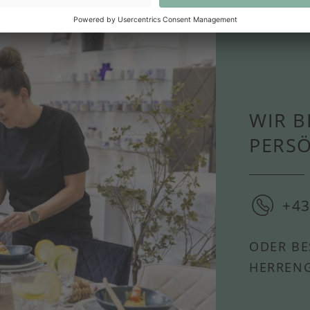
WIR B
PERS
+43
ODER BE
HERRENG