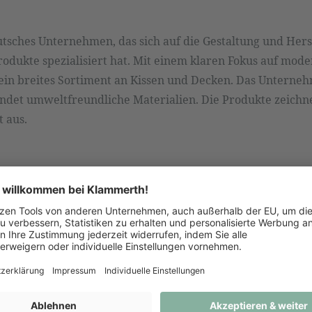
eutsches Unternehmen, das sich auf die Gestaltung und Her
odukte spezialisiert hat. Mit einem klaren Fokus auf mod
 ein breites Sortiment an Kissen und Decken. Das Unterne
ndet umweltfreundliche Materialien. Die Produkte zeichne
t aus.
 anfragen oder direkt bei uns im Geschäft bestellen.