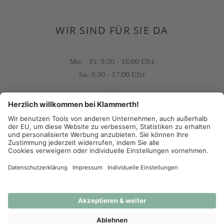
WIR SIND FÜR SIE DA
Mo. - Fr. 9:30 - 18:00 Uhr
Sa. 9:30 - 17:00 Uhr
OFFICE@KLAMMERTH.AT
+43 316 825 618 0
(c) 2026 - J.K. Klammerth, Josef Hahns Erben KG