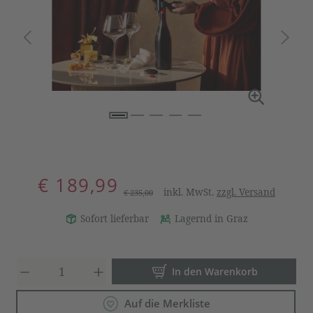
€ 189,99
inkl. MwSt.
zzgl. Versand
€ 235,00
Sofort lieferbar
Lagernd in Graz
Produkt Anzahl: Gib den gewün
In den Warenkorb
Auf die Merkliste