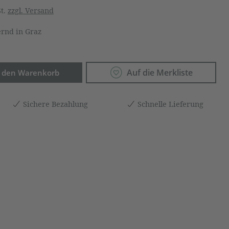
St.
zzgl. Versand
rnd in Graz
Anzahl: Gib den gewünschten Wert ein o
Auf die Merkliste
n den Warenkorb
Sichere Bezahlung
Schnelle Lieferung