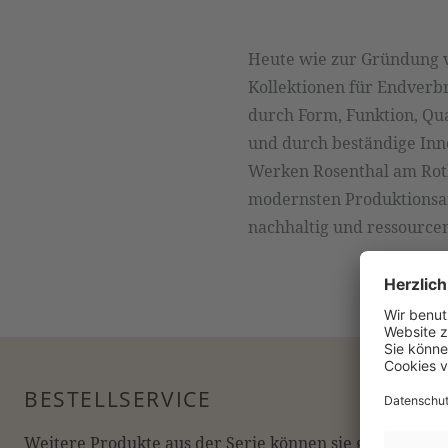
Heute wie zur Gründung v
Kollektionen für Endverbr
durch Form, Funktion, Qu
und durch beständige Inno
Werken Rosenthal am Roth
modernsten Produktionsan
nachhaltig und ressourc
BESTELLSERVICE
Weitere Produkte aus der Serie können sie gerne online