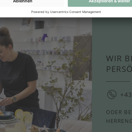
WIR B
PERS
+43
ODER BE
HERRENG