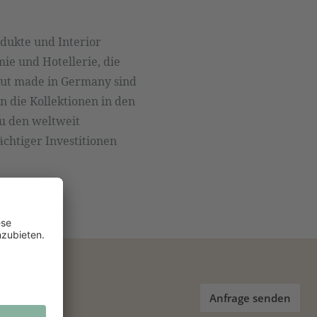
dukte und Interior
ie und Hotellerie, die
gut made in Germany sind
n die Kollektionen in den
u den weltweit
chtiger Investitionen
Anfrage senden