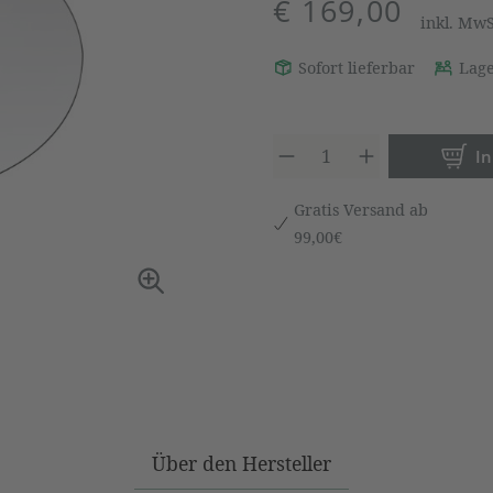
€ 169,00
inkl. Mw
Sofort lieferbar
Lage
Produkt 
I
Gratis Versand ab
99,00€
Über den Hersteller