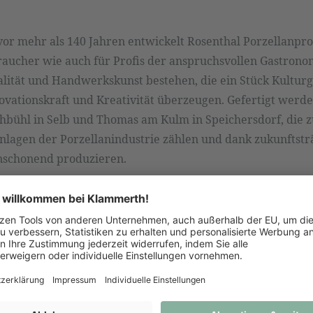
or mehr als 140 Jahren entwickelt Rosenthal Porzellanpro
aucher wie auch für Profis der anspruchsvollen Gastronom
alität und Handwerkskunst bestehen, die ein Stück Kultur
vationskraft und Kreativität überzeugen. Gefertigt werde
bühl in Selb und Thomas am Kulm in Speichersdorf, die z
lagen der Porzellanindustrie zählen und dank zukunftsträ
enschonend produzieren.
 anfragen oder direkt bei uns im Geschäft bestellen.