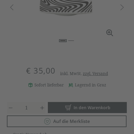
€ 35,00
inkl. MwSt.
zzgl. Versand
Sofort lieferbar
Lagernd in Graz
Produkt Anzahl: Gib den gewün
In den Warenkorb
Auf die Merkliste