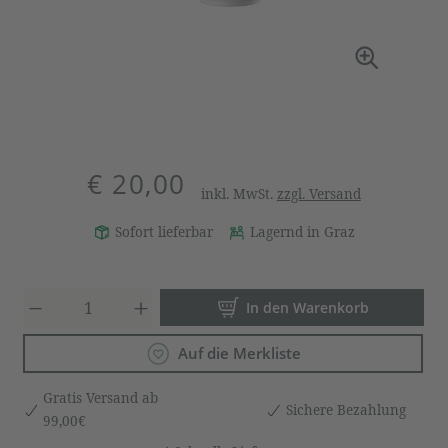
€ 20,00
inkl. MwSt.
zzgl. Versand
Sofort lieferbar
Lagernd in Graz
Produkt Anzahl: Gib den gewün
In den Warenkorb
Auf die Merkliste
Gratis Versand ab
Sichere Bezahlung
99,00€