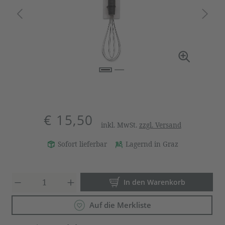
€ 15,50
inkl. MwSt.
zzgl. Versand
Sofort lieferbar
Lagernd in Graz
Produkt Anzahl: Gib den gewün
In den Warenkorb
Auf die Merkliste