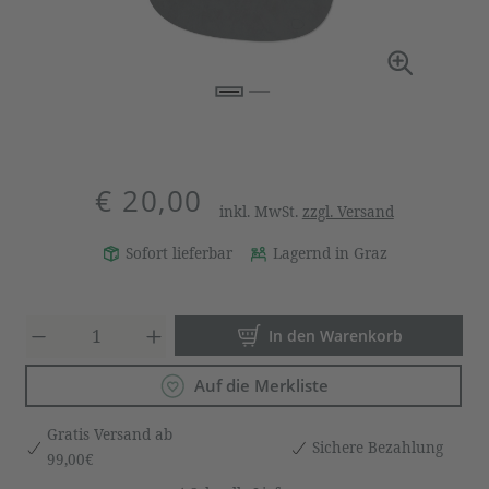
€ 20,00
inkl. MwSt.
zzgl. Versand
Sofort lieferbar
Lagernd in Graz
Produkt Anzahl: Gib den gewün
In den Warenkorb
Auf die Merkliste
Gratis Versand ab
Sichere Bezahlung
99,00€