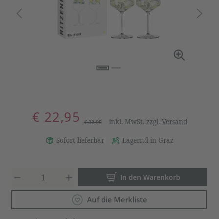
€ 22,95
inkl. MwSt.
zzgl. Versand
€ 32,95
Sofort lieferbar
Lagernd in Graz
Produkt Anzahl: Gib den gewün
In den Warenkorb
Auf die Merkliste