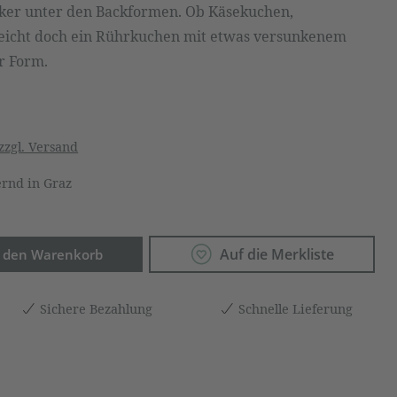
siker unter den Backformen. Ob Käsekuchen,
eicht doch ein Rührkuchen mit etwas versunkenem
er Form.
zzgl. Versand
rnd in Graz
Anzahl: Gib den gewünschten Wert ein o
Auf die Merkliste
n den Warenkorb
Sichere Bezahlung
Schnelle Lieferung