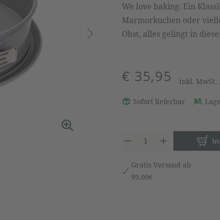
We love baking. Ein Klas
Marmorkuchen oder viell
Obst, alles gelingt in dies
€ 35,95
inkl. MwSt.
Sofort lieferbar
Lage
Produkt 
I
Gratis Versand ab
99,00€