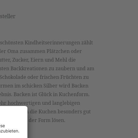
teller
 schönsten Kindheitserinnerungen zählt
oder Oma zusammen Plätzchen oder
tter, Zucker, Eiern und Mehl die
rsten Backkreationen zu zaubern und am
 Schokolade oder frischen Früchten zu
ormen im schicken Silber wird Backen
bnis. Backen ist Glück in Kuchenform.
sehr hochwertigen und langlebigen
, so gelingen die Kuchen besonders gut
on selbst aus der Form lösen.