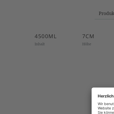
Produk
4500ML
7CM
Inhalt
Höhe