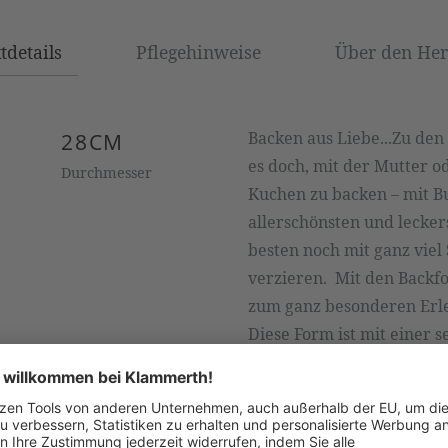
tdetails
Pflegehinweise
Über den Hers
Backen aus Liebe...Zu den
28CM
es doch, mit der Mutter 
Durchmesser
Kuchen zu backen – mit Bu
allerschönsten und lecke
besten noch mit ganz viel
verzieren. Mit den Backf
zum ganz besonderen Erle
Diese Form ist mit einer 
Beschichtung ausgestattet
und lassen sich fast wie v