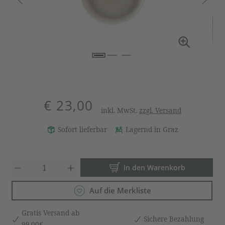
€ 23,00
inkl. MwSt.
zzgl. Versand
Sofort lieferbar
Lagernd in Graz
Produkt Anzahl: Gib den gewün
In den Warenkorb
Auf die Merkliste
Gratis Versand ab
Sichere Bezahlung
99,00€