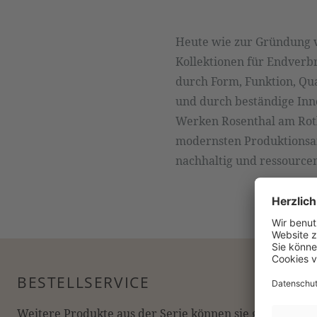
Heute wie zur Gründung v
Kollektionen für Endverbr
durch Form, Funktion, Qu
und durch beständige Inno
Werken Rosenthal am Roth
modernsten Produktionsan
nachhaltig und ressourc
BESTELLSERVICE
Weitere Produkte aus der Serie können sie gerne online