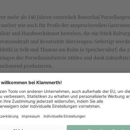
or mehr als 140 Jahren entwickelt Rosenthal Porzellanpro
aucher wie auch für Profis der anspruchsvollen Gastronom
alität und Handwerkskunst bestehen, die ein Stück Kultur
vationskraft und Kreativität überzeugen. Gefertigt werde
bühl in Selb und Thomas am Kulm in Speichersdorf, die z
lagen der Porzellanindustrie zählen und dank zukunftsträ
enschonend produzieren.
 anfragen oder direkt bei uns im Geschäft bestellen.