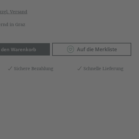
zzgl. Versand
rnd in Graz
Anzahl: Gib den gewünschten Wert ein o
Auf die Merkliste
n den Warenkorb
Sichere Bezahlung
Schnelle Lieferung