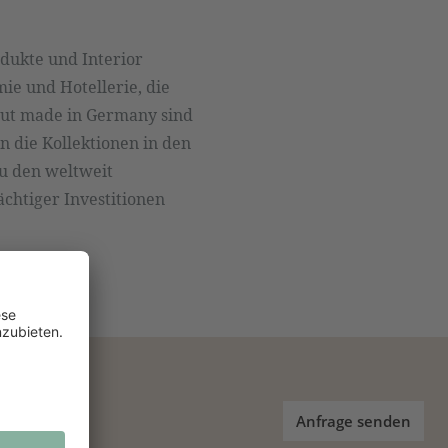
dukte und Interior
ie und Hotellerie, die
gut made in Germany sind
n die Kollektionen in den
u den weltweit
chtiger Investitionen
Anfrage senden