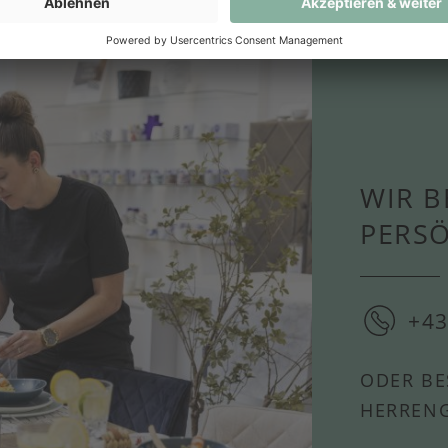
WIR B
PERS
+43
ODER BE
HERRENG