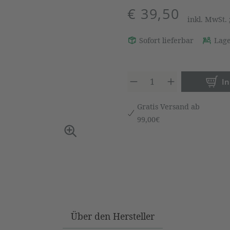
€ 39,50
inkl. MwSt.
Sofort lieferbar
Lage
Produkt 
I
Gratis Versand ab
99,00€
Über den Hersteller