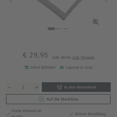
€ 29,95
inkl. MwSt.
zzgl. Versand
Sofort lieferbar
Lagernd in Graz
Produkt Anzahl: Gib den gewün
In den Warenkorb
Auf die Merkliste
Gratis Versand ab
Sichere Bezahlung
99,00€