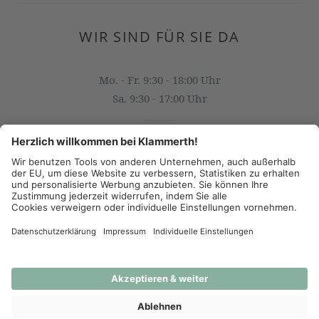
WIR SIND FÜR SIE DA
Mo. - Fr. 9:30 - 18:00 Uhr
Sa. 9:30 - 17:00 Uhr
OFFICE@KLAMMERTH.AT
+43 316 825 618 0
(c) 2026 - J.K. Klammerth, Josef Hahns Erben KG