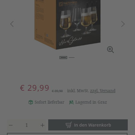
€ 29,99
inkl. MwSt.
zzgl. Versand
€ 39,90
Sofort lieferbar
Lagernd in Graz
Produkt Anzahl: Gib den gewün
In den Warenkorb