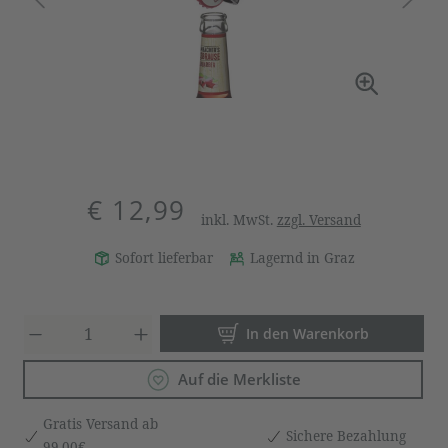
€ 12,99
inkl. MwSt.
zzgl. Versand
Sofort lieferbar
Lagernd in Graz
Produkt Anzahl: Gib den gewün
In den Warenkorb
Auf die Merkliste
Gratis Versand ab
Sichere Bezahlung
99,00€