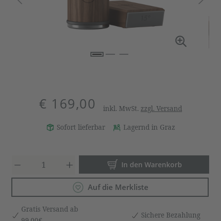
€ 169,00
inkl. MwSt.
zzgl. Versand
Sofort lieferbar
Lagernd in Graz
Produkt Anzahl: Gib den gewün
In den Warenkorb
Auf die Merkliste
Gratis Versand ab
Sichere Bezahlung
99,00€