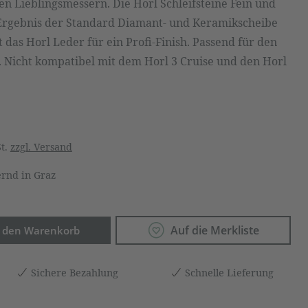
ren Lieblingsmessern. Die Horl Schleifsteine Fein und
 Ergebnis der Standard Diamant- und Keramikscheibe
 das Horl Leder für ein Profi-Finish. Passend für den
. Nicht kompatibel mit dem Horl 3 Cruise und den Horl
St.
zzgl. Versand
rnd in Graz
Anzahl: Gib den gewünschten Wert ein o
Auf die Merkliste
n den Warenkorb
Sichere Bezahlung
Schnelle Lieferung