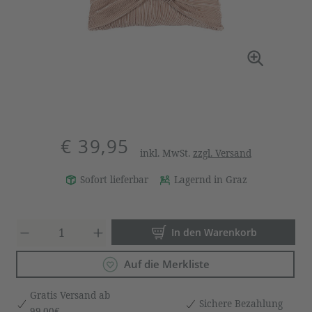
€ 39,95
inkl. MwSt.
zzgl. Versand
Sofort lieferbar
Lagernd in Graz
Produkt Anzahl: Gib den gewün
In den Warenkorb
Auf die Merkliste
Gratis Versand ab
Sichere Bezahlung
99,00€