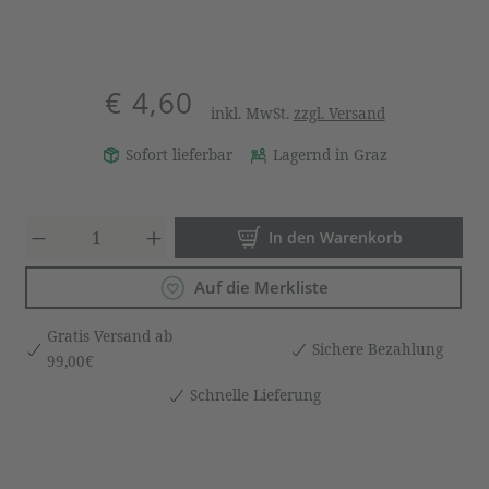
€ 4,60
inkl. MwSt.
zzgl. Versand
Sofort lieferbar
Lagernd in Graz
Produkt Anzahl: Gib den gewün
In den Warenkorb
Auf die Merkliste
Gratis Versand ab
Sichere Bezahlung
99,00€
Schnelle Lieferung