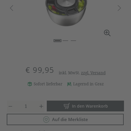
€ 99,95
inkl. MwSt.
zzgl. Versand
Sofort lieferbar
Lagernd in Graz
Produkt Anzahl: Gib den gewün
In den Warenkorb
Auf die Merkliste