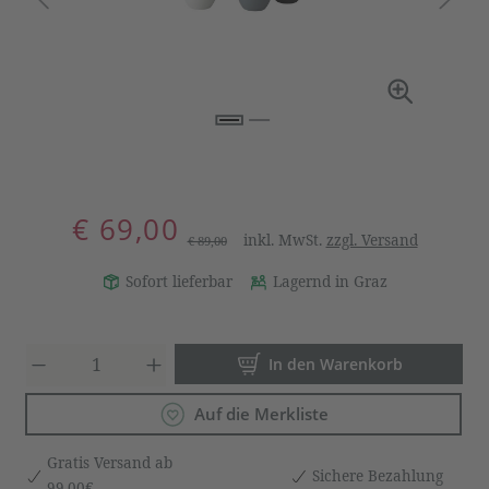
€ 69,00
inkl. MwSt.
zzgl. Versand
€ 89,00
Sofort lieferbar
Lagernd in Graz
Produkt Anzahl: Gib den gewün
In den Warenkorb
Auf die Merkliste
Gratis Versand ab
Sichere Bezahlung
99,00€