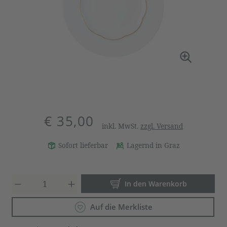
€ 35,00
inkl. MwSt.
zzgl. Versand
Sofort lieferbar
Lagernd in Graz
Produkt Anzahl: Gib den gewün
In den Warenkorb
Auf die Merkliste