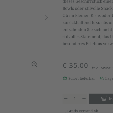
dieses Geschirrstück eine
Bowls oder stilvolle Snack
Ob im kleinen Kreis oder b
zurückhaltend luxuriös un
entscheiden Sie sich nicht
stilvolles Statement, das 
besonderes Erlebnis verw
€ 35,00
inkl. MwSt.
Sofort lieferbar
Lage
Produkt 
I
Gratis Versand ab