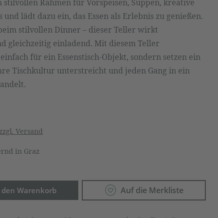
n stilvollen Rahmen für Vorspeisen, Suppen, kreative
s und lädt dazu ein, das Essen als Erlebnis zu genießen.
eim stilvollen Dinner – dieser Teller wirkt
d gleichzeitig einladend. Mit diesem Teller
 einfach für ein Essenstisch-Objekt, sondern setzen ein
Ihre Tischkultur unterstreicht und jeden Gang in ein
andelt.
zzgl. Versand
rnd in Graz
Anzahl: Gib den gewünschten Wert ein o
Auf die Merkliste
n den Warenkorb