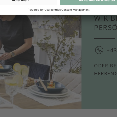
WIR B
PERS
+43
ODER BE
HERRENG