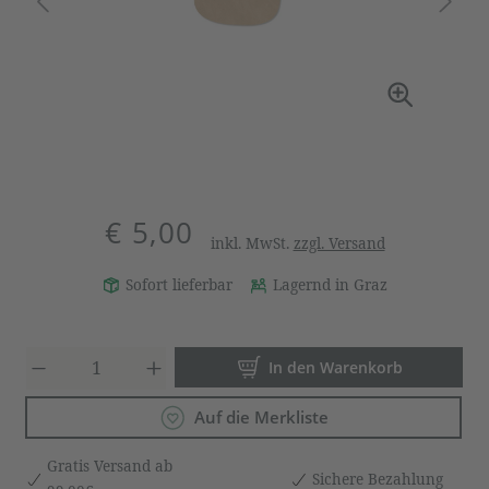
€ 5,00
inkl. MwSt.
zzgl. Versand
Sofort lieferbar
Lagernd in Graz
Produkt Anzahl: Gib den gewün
In den Warenkorb
Auf die Merkliste
Gratis Versand ab
Sichere Bezahlung