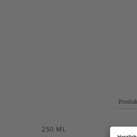
Produk
250 ML