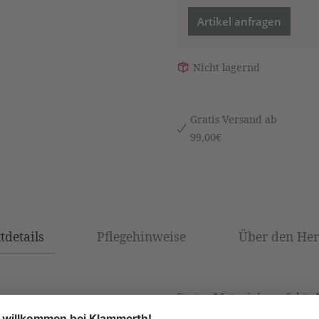
Artikel anfragen
Nicht lagernd
Gratis Versand ab
99,00€
tdetails
Pflegehinweise
Über den Hers
Bestes Material, perfekt
Qualitätskontrolle sorgen