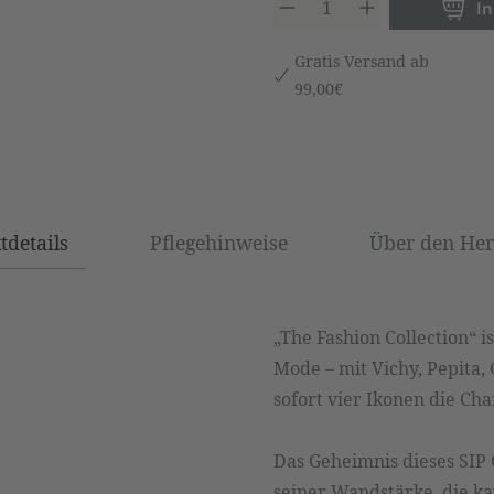
Produkt 
I
Gratis Versand ab
99,00€
tdetails
Pflegehinweise
Über den Hers
„The Fashion Collection“ 
Mode – mit Vichy, Pepita
sofort vier Ikonen die Ch
Das Geheimnis dieses SIP
seiner Wandstärke, die ka