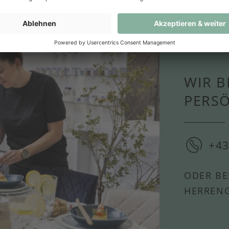
WIR B
PERS
+43
ODER BE
HERRENG