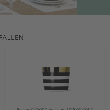
FALLEN
Becher CADORO horizontal SIP OF GOLD