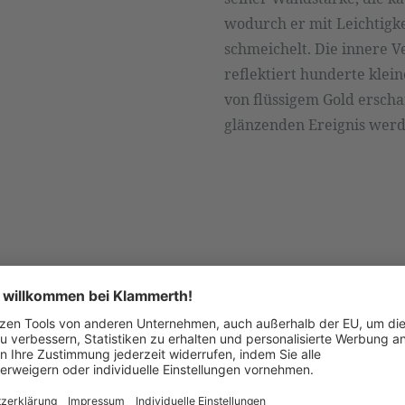
wodurch er mit Leichtigke
schmeichelt. Die innere 
reflektiert hunderte klei
von flüssigem Gold erscha
glänzenden Ereignis werd
 anfragen oder direkt bei uns im Geschäft bestellen.