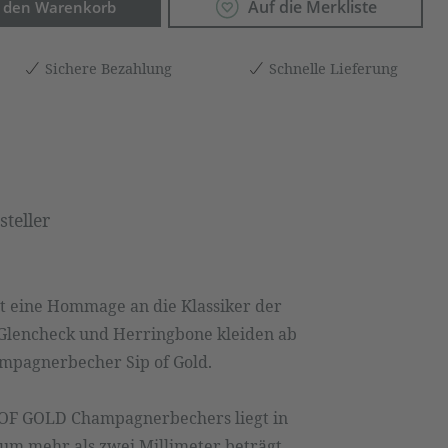
Anzahl: Gib den gewünschten Wert ein o
Auf die Merkliste
n den Warenkorb
Sichere Bezahlung
Schnelle Lieferung
teller
ist eine Hommage an die Klassiker der
, Glencheck und Herringbone kleiden ab
ampagnerbecher Sip of Gold.
 OF GOLD Champagnerbechers liegt in
um mehr als zwei Millimeter beträgt,