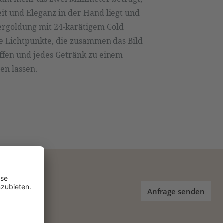
it und Eleganz in der Hand liegt und
Vergoldung mit 24-karätigem Gold
ne Lichtpunkte, die zusammen das Bild
ffen und jedes Getränk zu einem
en lassen.
Anfrage senden