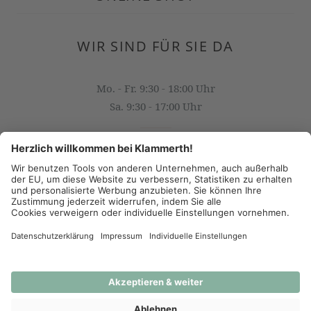
WIR SIND FÜR SIE DA
Mo. - Fr. 9:30 - 18:00 Uhr
Sa. 9:30 - 17:00 Uhr
OFFICE@KLAMMERTH.AT
+43 316 825 618 0
(c) 2026 - J.K. Klammerth, Josef Hahns Erben KG