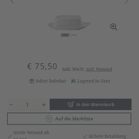
€ 75,50
inkl. MwSt.
zzgl. Versand
Sofort lieferbar
Lagernd in Graz
Produkt Anzahl: Gib den gewün
In den Warenkorb
Auf die Merkliste
Gratis Versand ab
Sichere Bezahlung