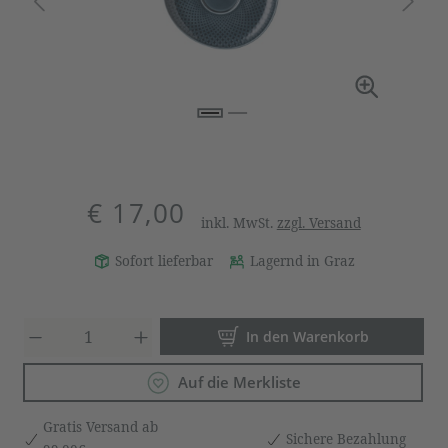
€ 17,00
inkl. MwSt.
zzgl. Versand
Sofort lieferbar
Lagernd in Graz
Produkt Anzahl: Gib den gewün
In den Warenkorb
Auf die Merkliste
Gratis Versand ab
Sichere Bezahlung