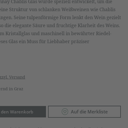
nay Chablis Glas wurde speziell entwickelt, um die
feine Struktur von schlanken Weißweinen wie Chablis
ingen. Seine tulpenförmige Form lenkt den Wein gezielt
so die elegante Säure und fruchtige Klarheit des Weins.
m Kristallglas und maschinell in bewährter Riedel-
ieses Glas ein Muss für Liebhaber präziser
zzgl. Versand
rnd in Graz
Anzahl: Gib den gewünschten Wert ein o
Auf die Merkliste
n den Warenkorb