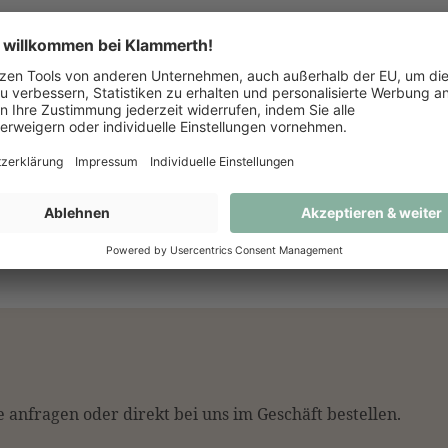
 Kristallglas und maschinell geblasen, vereint das Glas Fu
in der Hand, ist spülmaschinenfest und erfüllt höchste Ans
maßen.
ostungsglas, das das Aromenspektrum präziser Weißweine h
.
 anfragen oder direkt bei uns im Geschäft bestellen.