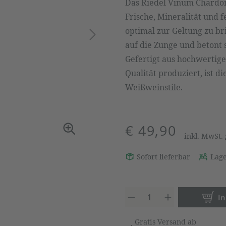
Das Riedel Vinum Chardon
Frische, Mineralität und 
optimal zur Geltung zu br
auf die Zunge und betont 
Gefertigt aus hochwertige
Qualität produziert, ist d
Weißweinstile.
€ 49,90
inkl. MwSt.
Sofort lieferbar
Lage
Produkt 
I
Gratis Versand ab