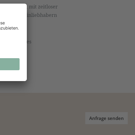
nktionalität mit zeitloser
prüche von Weinliebhabern
ebt und jedes
Anfrage senden