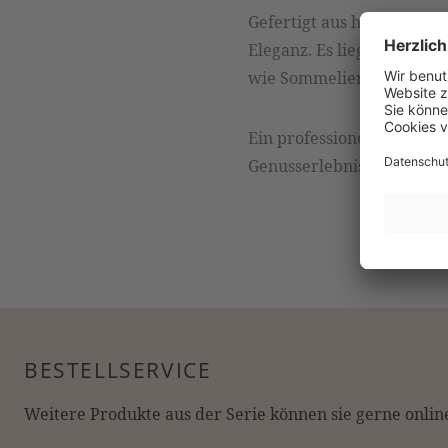
Gefertigt aus hochwertigem
Eleganz. Es liegt leicht 
wie Sommeliers gleicher
Ein professionelles Verk
Genusserlebnis verfeinert
BESTELLSERVICE
Weitere Produkte aus der Serie können sie gerne online