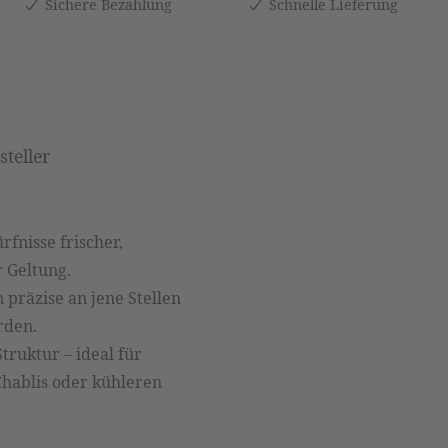
Sichere Bezahlung
Schnelle Lieferung
teller
rfnisse frischer,
 Geltung.
 präzise an jene Stellen
rden.
truktur – ideal für
Chablis oder kühleren