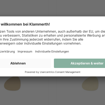
tzer Curve Clay Brown
Untersetzer Curve Gr
Nupo
€ 5,00
€ 5,00