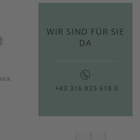
WIR SIND FÜR SIE
DA
Stück
+43 316 825 618 0