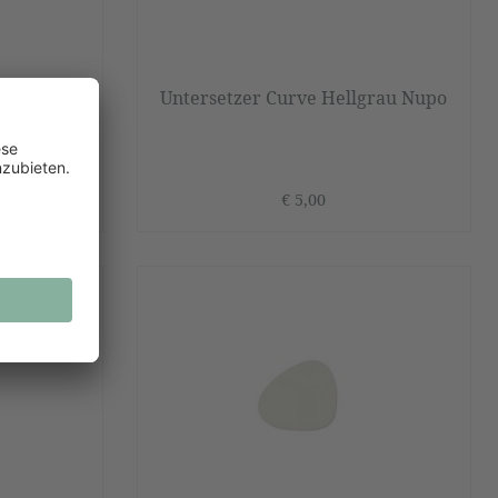
au Nupo
Untersetzer Curve Hellgrau Nupo
€ 5,00