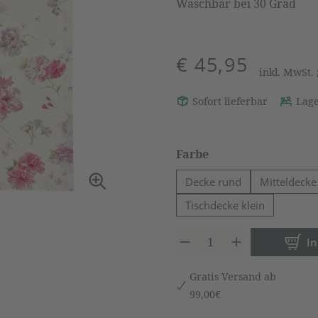
Waschbar bei 30 Grad
€ 45,95
inkl. MwSt.
Sofort lieferbar
Lage
auswählen
Farbe
Decke rund
Mitteldecke
Tischdecke klein
Produkt 
I
Gratis Versand ab
99,00€