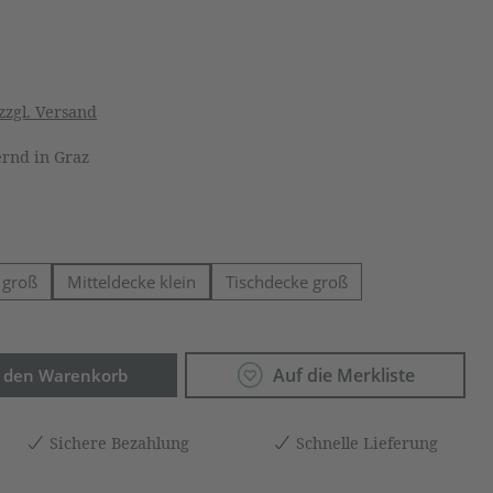
zzgl. Versand
rnd in Graz
 groß
Mitteldecke klein
Tischdecke groß
Anzahl: Gib den gewünschten Wert ein o
Auf die Merkliste
n den Warenkorb
Sichere Bezahlung
Schnelle Lieferung