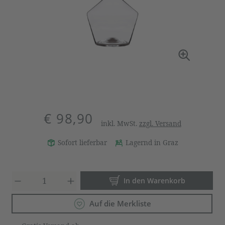
€ 98,90
inkl. MwSt.
zzgl. Versand
Sofort lieferbar
Lagernd in Graz
Produkt Anzahl: Gib den gewün
In den Warenkorb
Auf die Merkliste