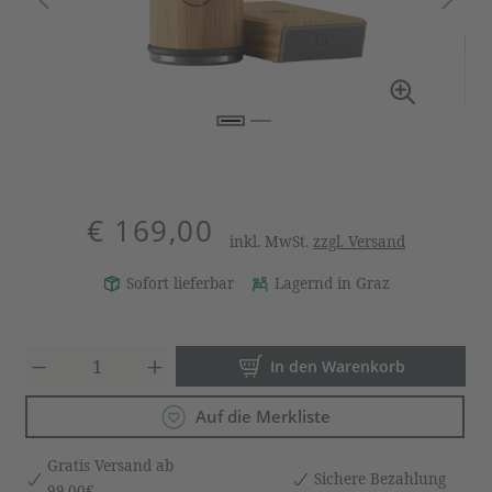
€ 169,00
inkl. MwSt.
zzgl. Versand
Sofort lieferbar
Lagernd in Graz
Produkt Anzahl: Gib den gewün
In den Warenkorb
Auf die Merkliste
Gratis Versand ab
Sichere Bezahlung
99,00€