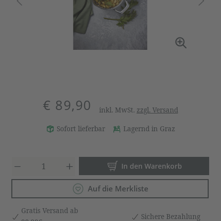
€ 89,90
inkl. MwSt.
zzgl. Versand
Sofort lieferbar
Lagernd in Graz
Produkt Anzahl: Gib den gewün
In den Warenkorb
Auf die Merkliste
Gratis Versand ab
Sichere Bezahlung