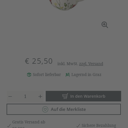
€ 25,50
inkl. MwSt.
zzgl. Versand
Sofort lieferbar
Lagernd in Graz
Produkt Anzahl: Gib den gewün
In den Warenkorb
Auf die Merkliste
Gratis Versand ab
Sichere Bezahlung