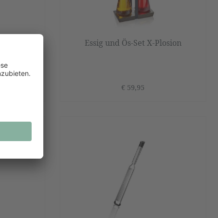
v für
Essig und Ös-Set X-Plosion
ber
€ 59,95