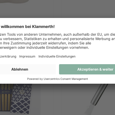
and für Vorratsbehälter
Ersatzklingen Reser
Glaskochfeldscha
€ 7,50
€ 5,50