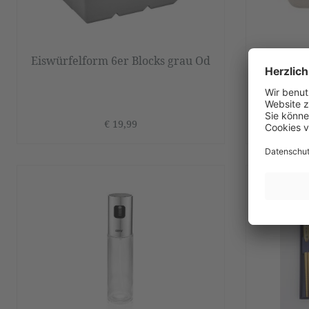
Eiswürfelform 6er Blocks grau Od
Elastikb
€ 19,99