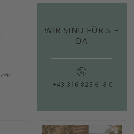
WIR SIND FÜR SIE
DA
Gefu
+43 316 825 618 0