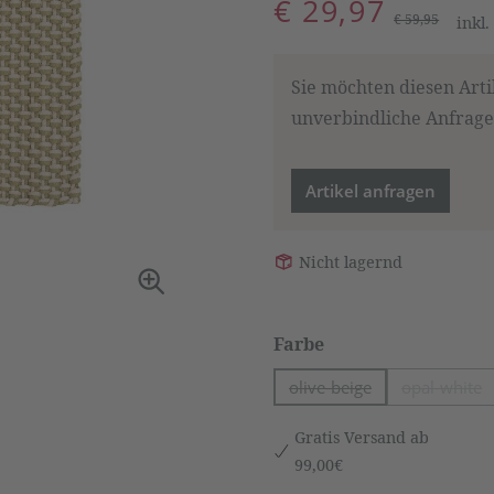
€ 29,97
€ 59,95
inkl
Sie möchten diesen Arti
unverbindliche Anfrage,
Artikel anfragen
Nicht lagernd
auswählen
Farbe
olive-beige
opal-white
(Diese Option ist zurze
(Diese 
Gratis Versand ab
99,00€