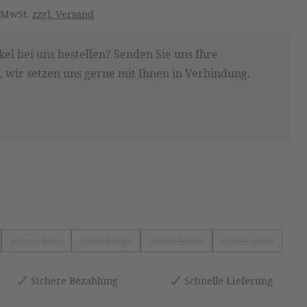
. MwSt.
zzgl. Versand
kel bei uns bestellen? Senden Sie uns Ihre
 wir setzen uns gerne mit Ihnen in Verbindung.
petrol-blue
sand-beige
stone-black
stone-sand
it nicht verfügbar.)
Option ist zurzeit nicht verfügbar.)
(Diese Option ist zurzeit nicht verfügbar.)
(Diese Option ist zurzeit nicht verfügbar.)
(Diese Option ist zurzeit nic
(Diese Option
Sichere Bezahlung
Schnelle Lieferung