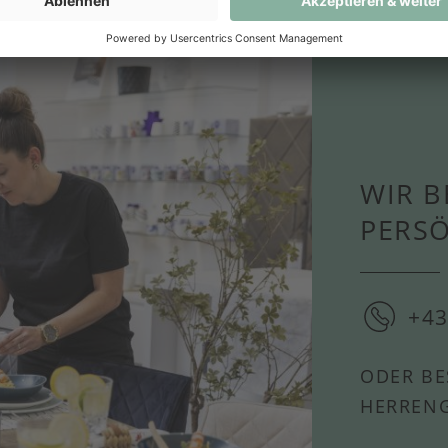
WIR B
PERS
+43
ODER BE
HERRENG