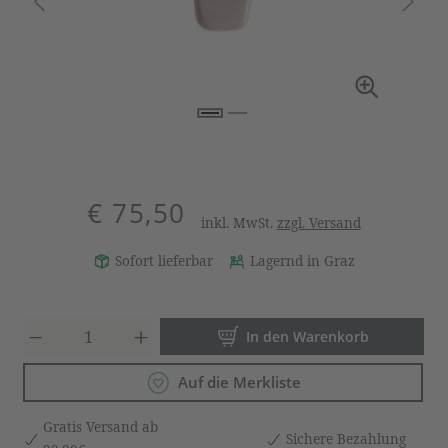
€ 75,50
inkl. MwSt.
zzgl. Versand
Sofort lieferbar
Lagernd in Graz
Produkt Anzahl: Gib den gewün
In den Warenkorb
Auf die Merkliste
Gratis Versand ab
Sichere Bezahlung