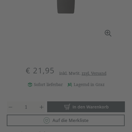
€ 21,95
inkl. MwSt.
zzgl. Versand
Sofort lieferbar
Lagernd in Graz
Produkt Anzahl: Gib den gewün
In den Warenkorb
Auf die Merkliste