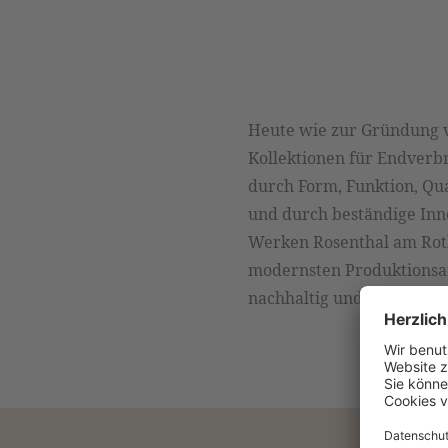
Heute wie zur Gründung v
Kollektionen für Endverbr
durch Form, Funktion, Qu
und durch beständige Inno
Werken Rosenthal am Roth
modernsten Produktionsan
nachhaltig und ressourc