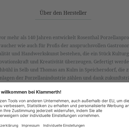
Über den Hersteller
or mehr als 140 Jahren entwickelt Rosenthal Porzellanpro
aucher wie auch für Profis der anspruchsvollen Gastronom
alität und Handwerkskunst bestehen, die ein Stück Kultur
vationskraft und Kreativität überzeugen. Gefertigt werde
bühl in Selb und Thomas am Kulm in Speichersdorf, die z
lagen der Porzellanindustrie zählen und dank zukunftsträ
enschonend produzieren.