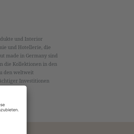
dukte und Interior
ie und Hotellerie, die
gut made in Germany sind
n die Kollektionen in den
u den weltweit
chtiger Investitionen