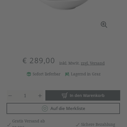
€ 289,00
inkl. MwSt.
zzgl. Versand
Sofort lieferbar
Lagernd in Graz
Produkt Anzahl: Gib den gewün
In den Warenkorb
Auf die Merkliste
Gratis Versand ab
Sichere Bezahlung