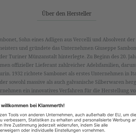
Über den Hersteller
bonet, Sohn eines Adligen aus Vercelli und Absolvent der
meisters und gründete das Unternehmen Giuseppe Sambon
i der Turiner Münzanstalt hinterlegte. Zu Beginn des 20. J
n offizieller Lieferant zahlreicher Adelsfamilien, darun
rin. 1932 richtete Sambonet als erstes Unternehmen in Ital
 der sowohl massive als auch galvanische Silberwaren her
rnehmen ein innovatives Verfahren für die Herstellung vo
 Technik der Versilberung. 1947 begann er mit der Produk
ahl mit seiner eigenen Technologie.