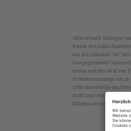
1856 erwarb Giuseppe Sam
Patent des Goldschmiede
mit den Initialen "GS" be
ihm gegründete Unternehme
Genua und der Graf von Tu
Produktionsanlage ein, in
1938 entwickelte das Unte
Stahl und verfeinerte die
Klingen aus rostfreiem St