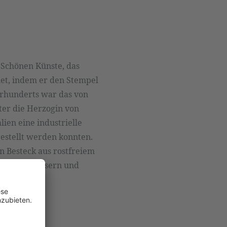
 Schönen Künste, das
et, indem er den Stempel
ahrhunderts war das von
ter die Herzogin von
ien eine industrielle
gestellt werden konnten.
n Besteck aus rostfreiem
tion von Messern und