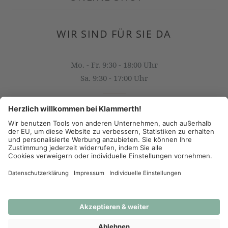
WIR SIND FÜR SIE DA
Mo. - Fr. 9:30 - 18:00 Uhr
Sa. 9:30 - 17:00 Uhr
OFFICE@KLAMMERTH.AT
+43 316 825 618 0
(c) 2026 - J.K. Klammerth, Josef Hahns Erben KG