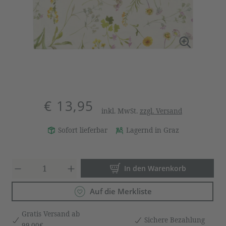
€ 13,95
inkl. MwSt.
zzgl. Versand
Sofort lieferbar
Lagernd in Graz
Produkt Anzahl: Gib den gewün
In den Warenkorb
Auf die Merkliste
Gratis Versand ab
Sichere Bezahlung
99,00€