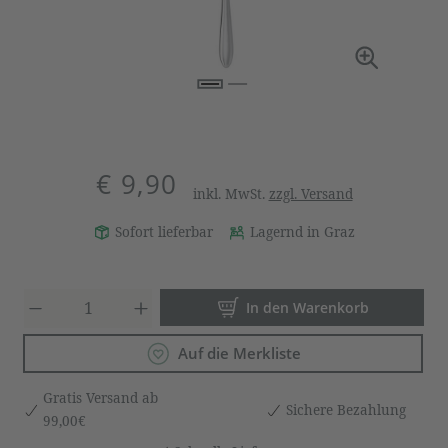
€ 9,90
inkl. MwSt.
zzgl. Versand
Sofort lieferbar
Lagernd in Graz
Produkt Anzahl: Gib den gewün
In den Warenkorb
Auf die Merkliste
Gratis Versand ab
Sichere Bezahlung
99,00€